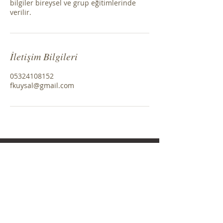
bilgiler bireysel ve grup eğitimlerinde
İletişim Bilgileri
05324108152
fkuysal@gmail.com
www.massage-hammam.com
Fatih KÜÇÜKUYSAL
İnsan, Sağlık, Yapay Zeka ve Yaşam