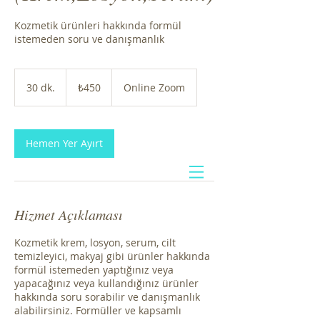
Kozmetik ürünleri hakkında formül
istemeden soru ve danışmanlık
₺450
Türk
30 dk.
3
₺450
Online Zoom
lirası
0
d
k
.
Hemen Yer Ayırt
Hizmet Açıklaması
Kozmetik krem, losyon, serum, cilt
temizleyici, makyaj gibi ürünler hakkında
formül istemeden yaptığınız veya
yapacağınız veya kullandığınız ürünler
hakkında soru sorabilir ve danışmanlık
alabilirsiniz. Formüller ve kapsamlı