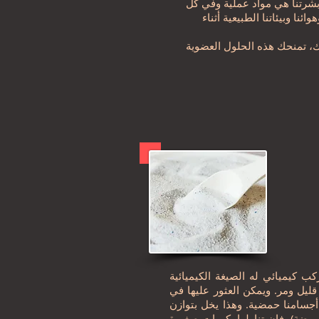
بشرتنا هي مواد عملية وفي كل
نا وبيئاتنا الطبيعية أثناء
 ذلك، تمنحك هذه الحلول العضوية
يميائية NaHCO3. وهو أحد أملاح الصوديوم. وهو
ليل ومر. ويمكن العثور عليها في
 أجسامنا حمضية. وهذا يخل بتوازن
وضة)، فإن تناولها بكميات صغيرة