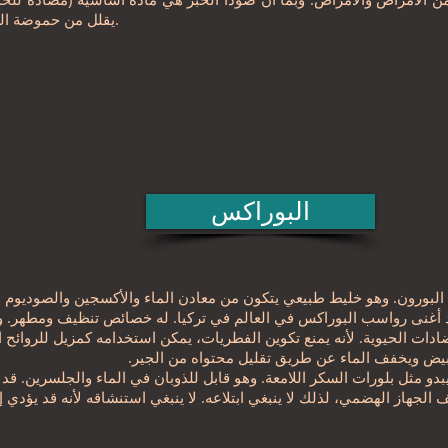
يقلل من حموضة الجسم ويساعده على أن يصبح قلوياً.
البوراكس
ورون. وهو خليط طبيعي يتكون من معادن الماء والأكسجين والصوديوم وال
د أغنى رواسب البوراكس في العالم في تركيا. له خصائص تنظيف ومطهر.
ت الحيوية. لأنه يمنع تكوين الفطريات، يمكن استخدامه كمزيل للروائح ال
ه يبيض ويخفف الماء عن طريق تقليل محتواه من الجير.
بدو مثل بلورات السكر اللامعة. وهو قابل للذوبان في الماء والجلسرين. 
 الجهاز الهضمي، لذلك لا ينبغي ابتلاعه. لا ينبغي استنشاقه لأنه قد يؤدي إ