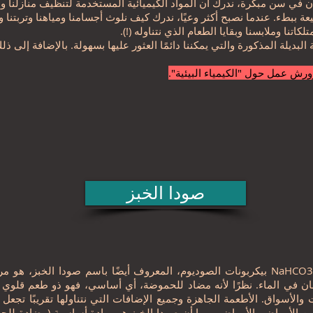
في سن مبكرة، ندرك أن المواد الكيميائية المستخدمة لتنظيف منازلنا و
ببطء. عندما نصبح أكثر وعيًا، ندرك كيف نلوث أجسامنا ومياهنا وتربتنا وهوائ
تنا وملابسنا وبقايا الطعام الذي نتناوله (!).
ة البديلة المذكورة والتي يمكننا دائمًا العثور عليها بسهولة. بالإضافة إلى
ورش عمل حول "الكيمياء البيئية".
صودا الخبز
بيكربونات الصوديوم، المعروف أيضًا باسم صودا الخبز، هو مركب كيميائي له الصيغة الك
ن في الماء. نظرًا لأنه مضاد للحموضة، أي أساسي، فهو ذو طعم قلوي ق
والأسواق. الأطعمة الجاهزة وجميع الإضافات التي نتناولها تقريبًا تجعل
 الأمراض والأمراض. وبما أن صودا الخبز هي مادة أساسية (مضادة للحم