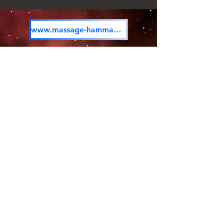
www.massage-hammam.com
فاتح كوجوكسال
الإنسان والكون والحياة
fkuysal@gmail.com
© 2023 بواسطة أليسون نايت. تم إنشاؤه بفخر
Wix.com
مع