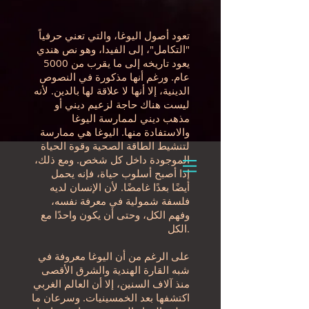
تعود أصول اليوغا، والتي تعني حرفياً
"التكامل"، إلى الفيدا، وهو نص هندي
يعود تاريخه إلى ما يقرب من 5000
عام. ورغم أنها مذكورة في النصوص
الدينية، إلا أنها لا علاقة لها بالدين. لأنه
ليست هناك حاجة لزعيم ديني أو
مذهب ديني لممارسة اليوغا
والاستفادة منها. اليوغا هي ممارسة
لتنشيط الطاقة الصحية وقوة الحياة
الموجودة داخل كل شخص. ومع ذلك،
إذا أصبح أسلوب حياة، فإنه يحمل
أيضًا بعدًا غامضًا. لأن الإنسان لديه
فلسفة شمولية في معرفة نفسه،
وفهم الكل، وحتى أن يكون واحدًا مع
الكل.
على الرغم من أن اليوغا معروفة في
شبه القارة الهندية والشرق الأقصى
منذ آلاف السنين، إلا أن العالم الغربي
اكتشفها بعد الخمسينيات. وسرعان ما