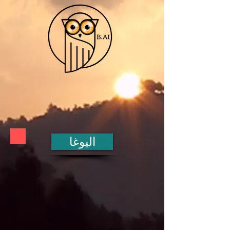
اليوغا