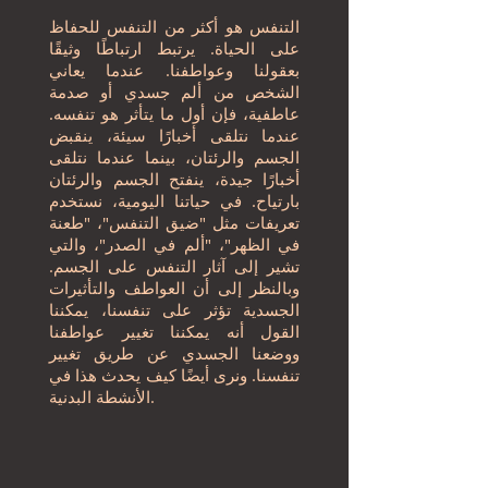
التنفس هو أكثر من التنفس للحفاظ
على الحياة. يرتبط ارتباطًا وثيقًا
بعقولنا وعواطفنا. عندما يعاني
الشخص من ألم جسدي أو صدمة
عاطفية، فإن أول ما يتأثر هو تنفسه.
عندما نتلقى أخبارًا سيئة، ينقبض
الجسم والرئتان، بينما عندما نتلقى
أخبارًا جيدة، ينفتح الجسم والرئتان
بارتياح. في حياتنا اليومية، نستخدم
تعريفات مثل "ضيق التنفس"، "طعنة
في الظهر"، "ألم في الصدر"، والتي
تشير إلى آثار التنفس على الجسم.
وبالنظر إلى أن العواطف والتأثيرات
الجسدية تؤثر على تنفسنا، يمكننا
القول أنه يمكننا تغيير عواطفنا
ووضعنا الجسدي عن طريق تغيير
تنفسنا. ونرى أيضًا كيف يحدث هذا في
الأنشطة البدنية.