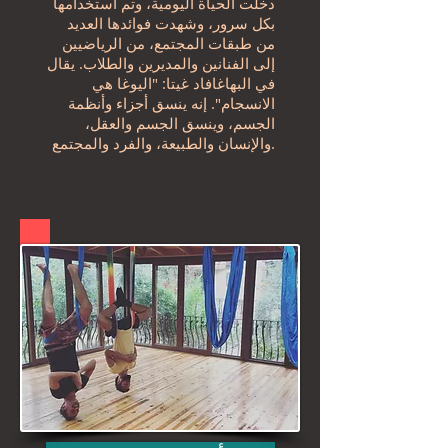
دخلت الحياة اليومية، وتم استخدامها
بكل سرور، وشهدت فوائدها العديد
من طبقات المجتمع، من الرياضيين
إلى الفنانين والمديرين والطلاب. يقال
في البهاغافاد غيتا: "اليوغا هي
الانسجام". إنه ينسق أجزاء وأنظمة
الجسم، وينسق الجسم والعقل،
والإنسان والطبيعة، والفرد والمجتمع.