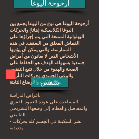
أرجوحة اليوغا
أرجوحة اليوغا هي نوع من اليوغا يجمع بين
اليوغا الكلاسيكية (هاثا) والحركات
البهلوانية الممتعة التي يتم إجراؤها على
القماش المعلق من السقف. في هذه
الممارسة، والتي يمكن أن يؤديها
الأشخاص الذين لا يعانون من أمراض
جسدية بسهولة، الهدف هو الحفاظ على
الصحة والهدوء من خلال تتبع التنفس
والوعي الجسدي وحركات التأرجح
يتنفس
والانقلابات والأوضاع الثابتة.
أغراض الدراسة.
المساعدة على عودة العمود الفقري
والمفاصل والعظام إلى وضعها التشريحي
الطبيعي
- نشر السكينة في الجسم كله بحركات
متذبذبة.