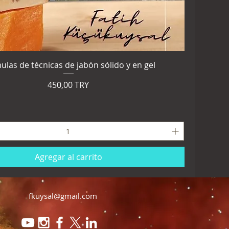
ulas de técnicas de jabón sólido y en gel
Precio
450,00 TRY
Agregar al carrito
fkuysal@gmail.com