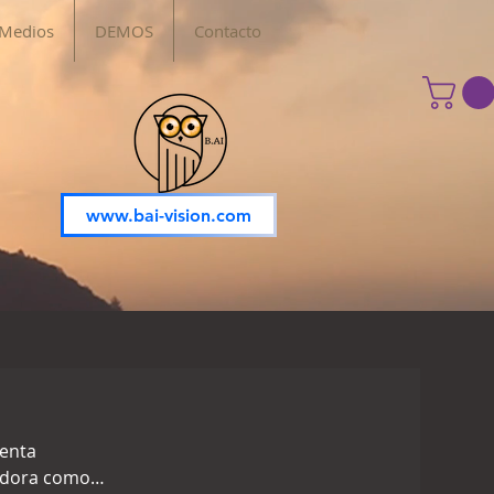
 Medios
DEMOS
Contacto
www.bai-vision.com
uenta
tadora como