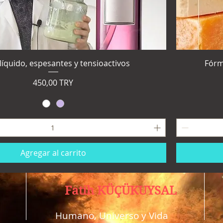
líquido, espesantes y tensioactivos
Fórm
Precio
450,00 TRY
Agregar al carrito
Fatih KÜÇÜKUYSAL
Humano, Universo y Vida