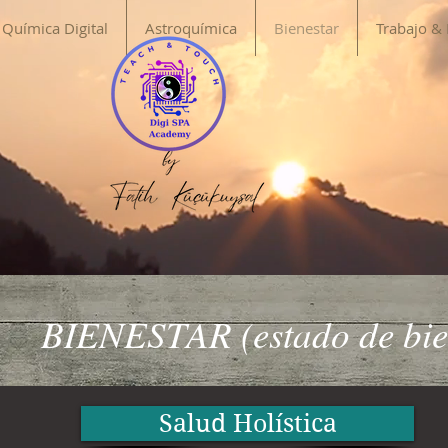
Química Digital
Astroquímica
Bienestar
Trabajo &
BIENESTAR (estado de bie
Salud Holística