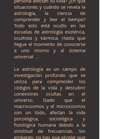
persona afectan su vida? ¿En qué
situaciones y cuándo se revela la
astrología, la ciencia de
comprender y leer el tiempo?
Todo esto está oculto en las
escuelas de astrología esotérica,
ocultista y kármica.
Hasta que
llegue el momento de conocerse
a uno mismo y al sistema
universal
... .
.
La astrología es un campo de
investigación profundo que se
utiliza para comprender los
códigos de la vida y descubrir
conexiones ocultas en el
universo.
Dado que el
macrocosmos y el microcosmos
son un todo, afectan la vida
psicológica, sociológica y
fisiológica humana debido a la
similitud de frecuencias.
Sin
embargo, no hay que olvidar que