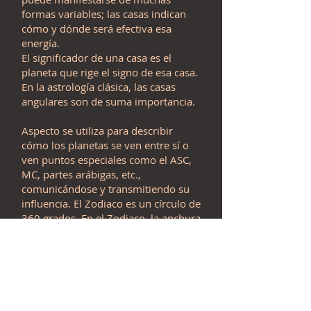
formas variables; las casas indican
cómo y dónde será efectiva esa
energía.
El significador de una casa es el
planeta que rige el signo de esa casa.
En la astrología clásica, las casas
angulares son de suma importancia.
Aspecto se utiliza para describir
cómo los planetas se ven entre sí o
ven puntos especiales como el ASC,
MC, partes arábigas, etc.,
comunicándose y transmitiendo su
influencia. El Zodiaco es un círculo de
360 grados. En el Zodiaco, la anchura
de los 12 signos es de 30 grados
cada uno ($360 / 12 = 30$ grados; 1
grado equivale a 60 minutos).
Las estrellas fijas son los cuerpos
celestes que más influyen en la vida,
personalidad y forma de expresión