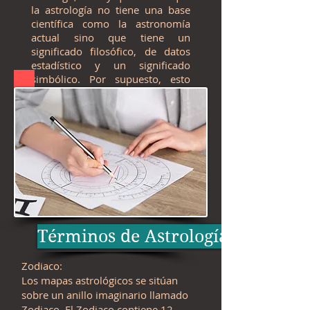
la astrología no tiene una base
científica como la astronomía
actual sino que tiene un
significado filosófico, de datos
estadístico y un significado
simbólico. Por supuesto, esto
está cambiando paso a paso hoy
en día, la Astrología emerge cada
vez más como un todo integral
de la vida con su perspectiva
holística, rompiendo prejuicios,
como en el pasado.
Términos de Astrología
Zodiaco:
Los mapas astrológicos se sitúan
sobre un anillo imaginario llamado
Zodiaco. El Zodiaco contiene 12