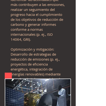
más contribuyen a las emisiones,
realizar un seguimiento del
progreso hacia el cumplimiento
de los objetivos de reducción de
carbono y generar informes
conforme a normas
internacionales (p. ej., ISO
14064, GRI).
Optimización y mitigación:
Desarrollo de estrategias de
reducción de emisiones (p. ej.,
proyectos de eficiencia
energética, integración de
energías renovables) mediante
gemelos digitales y modelos de
simulación, reducción de la
intensidad de carbono en la
cadena de suministro y
minimización de las emisiones
mediante mejoras operativas.