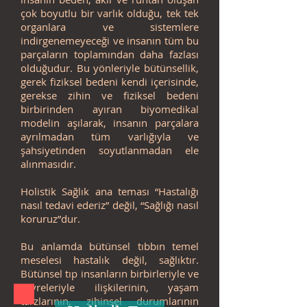
çok boyutlu bir varlık olduğu, tek tek
organlara ve sistemlere
indirgenemeyeceği ve insanın tüm bu
parçaların toplamından daha fazlası
olduğudur. Bu yönleriyle bütünsellik,
gerek fiziksel bedeni kendi içerisinde,
gerekse zihin ve fiziksel bedeni
birbirinden ayıran biyomedikal
modelin aşılarak, insanın parçalara
ayrılmadan tüm varlığıyla ve
şahsiyetinden soyutlanmadan ele
alınmasıdır.
Holistik Sağlık ana teması “Hastalığı
nasıl tedavi ederiz” değil, “Sağlığı nasıl
koruruz”dur.
Bu anlamda bütünsel tıbbın temel
meselesi hastalık değil, sağlıktır.
Bütünsel tıp insanların birbirleriyle ve
çevreleriyle ilişkilerinin, yaşam
tarzlarının, zihinsel durumlarının