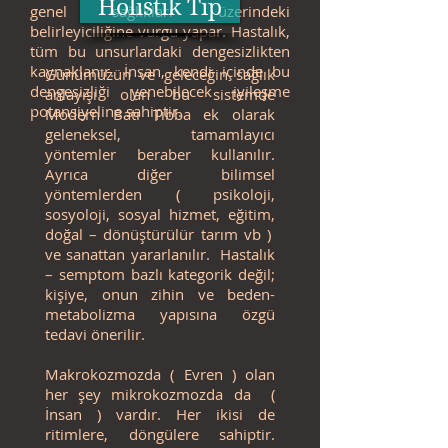
Holistik Tıp
genel sağlıkları üzerindeki
belirleyiciliğine vurgu yapar. Hastalık,
tüm bu unsurlardaki dengesizlikten
kaynaklanır. İnsan, kendi içinde bu
Günümüzün ve geleceğin sağlık
dengesizliği yenebilecek iyileşme
anlayışı olan bu sistemde
potansiyeline sahiptir.
Modern Batı Tıbba ek olarak
geleneksel, tamamlayıcı
yöntemler beraber kullanılır.
Ayrıca diğer bilimsel
yöntemlerden ( psikoloji,
sosyoloji, sosyal hizmet, eğitim,
doğal – dönüştürülür tarım vb )
ve sanattan yararlanılır. Hastalık
– semptom bazlı kategorik değil;
kişiye, onun zihin ve beden-
metabolizma yapısına özgü
tedavi önerilir.
Makrokozmozda ( Evren ) olan
her şey mikrokozmozda da (
İnsan ) vardır. Her ikisi de
ritimlere, döngülere sahiptir.