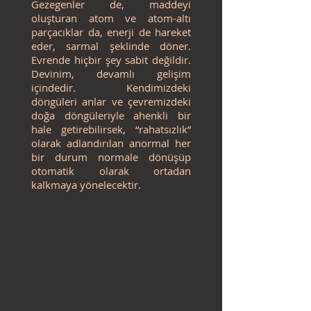
Gezegenler de, maddeyi
oluşturan atom ve atom-altı
parçacıklar da, enerji de hareket
eder, sarmal şeklinde döner.
Evrende hiçbir şey sabit değildir.
Devinim, devamlı gelişim
içindedir. Kendimizdeki
döngüleri anlar ve çevremizdeki
doğa döngüleriyle ahenkli bir
hale getirebilirsek, “rahatsızlık”
olarak adlandırılan anormal her
bir durum normale dönüşüp
otomatik olarak ortadan
kalkmaya yönelecektir.