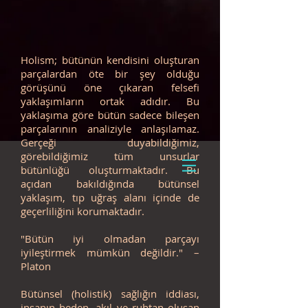
Holism; bütünün kendisini oluşturan
parçalardan öte bir şey olduğu
görüşünü öne çıkaran felsefi
yaklaşımların ortak adıdır. Bu
yaklaşıma göre bütün sadece bileşen
parçalarının analiziyle anlaşılamaz.
Gerçeği duyabildiğimiz,
görebildiğimiz tüm unsurlar
bütünlüğü oluşturmaktadır. Bu
açıdan bakıldığında bütünsel
yaklaşım, tıp uğraş alanı içinde de
geçerliliğini korumaktadır.
"Bütün iyi olmadan parçayı
iyileştirmek mümkün değildir." –
Platon
Bütünsel (holistik) sağlığın iddiası,
insanın beden, akıl ve ruhtan oluşan